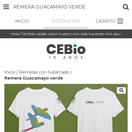
REMERA GUACAMAYO VERDE
INICIO
PRODUCTOS
CARRITO
0
¡Hola! También podés visitar nuestro sitio web haciendo click aquí.
Inicio
/
Remeras con Sublimado
/
Remera Guacamayo verde